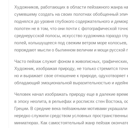
Художников, работающих в области пейзажного жанра н
сумевшему создать на своих полотнах обобщенный эпич
поднялся до уровня глубокого содержательного и демок
полотен не в том, что они почти с фотографической то
среднерусской полосы, искусство художника гораздо гл
полей, колышущееся под свежим ветром море колосьев,
порождают мысли о былинном величии и мощи русской 
Часто пейзаж служит фоном в живописных, графических,
Художник, изображая природу, не только стремится точ
но и выражает свое отношение к природе, одухотворяет 
обладающий эмоциональной выразительностью и идейн
Человек начал изображать природу еще в далекие врем
в эпоху неолита, в рельефах и росписях стен Востока, о
Греции. В средние века пейзажными мотивами украшали 
нередко служили средством условных пространственных 
миниатюрах. Как самостоятельный жанр пейзаж окончате