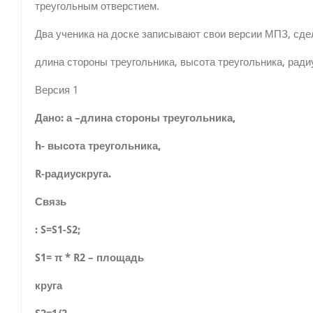
треуголь­ным отверстием.
Два ученика на доске записывают свои версии МПЗ, сд
длина стороны треугольника, высота треугольника, радиу
Версия 1
Дано: а –длина стороны треугольника,
h- высота треугольника,
R-радиускруга.
Связь
: S=S1-S2;
S1= π * R2 – площадь
круга