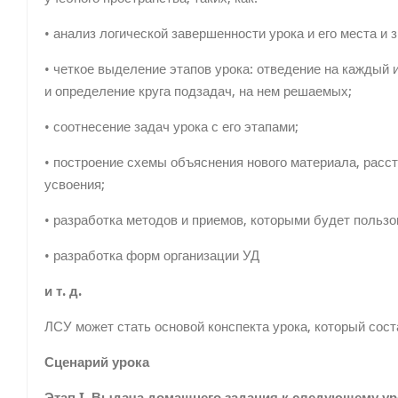
• анализ логической завершенности урока и его места и 
• четкое выделение этапов урока: от­ведение на каждый 
и определение круга подзадач, на нем решаемых;
• соотнесение задач урока с его эта­пами;
• построение схемы объяснения но­вого материала, расс
усвоения;
• разработка методов и приемов, ко­торыми будет пользо
• разработка форм организации УД
и т. д.
ЛСУ может стать основой конспекта урока, который сос
Сценарий урока