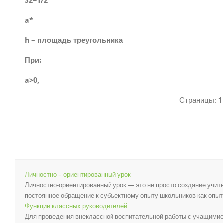
S2=1/2
a*
h – площадь треугольника
При:
a>0,
Страницы:
1
Личностно – ориентированный урок
Личностно-ориентированный урок — это не просто создание учи­
постоянное обраще­ние к субъектному опыту школьников как опыту
Функции классных руководителей
Для проведения внеклассной воспитательной работы с учащимис