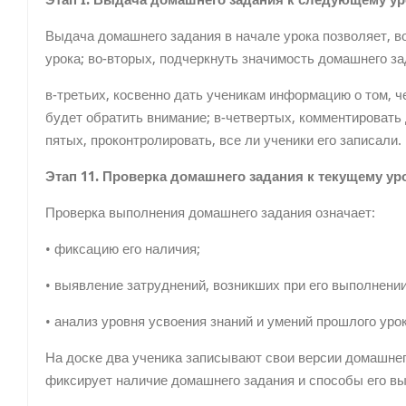
Этап I. Выдача домашнего задания к следующему ур
Выдача домашнего задания в начале урока позволяет, во
урока; во-вторых, под­черкнуть значимость домашнего за
в-третьих, косвенно дать ученикам инфор­мацию о том, ч
будет обратить внима­ние; в-четвертых, комментировать 
пятых, проконтролировать, все ли ученики его за­писали.
Этап 11. Проверка домашнего задания к текущему ур
Проверка выполнения домашнего за­дания означает:
• фиксацию его наличия;
• выявление затруднений, возникших при его выполнении 
• анализ уровня усвоения знаний и умений прошлого урок
На доске два ученика записывают свои версии домашнего
фиксирует наличие домаш­него задания и способы его в