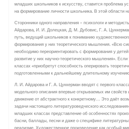
младших школьников к искусству, ставится проблема у
на формирование личности школьника. В этой области н
Сторонники одного направления – психологи и методисты 
Айдарова, И. И. Долецкая, Д. М. Дубовис, Г. А. Цуккерма
путь, ведущий школьников к пониманию художественног
формирования у них теоретического мышления. «Всю сист
необходимо переориентировать с формирования у детей
развитие у них научно-теоретического мышления». Если 
классах «приобретут способность оперировать теоретич
подготовленными к дальнейшему длительному изучению п
Л. И. Айдарова и Г. А. Цуккерман вводят с первого клас
модельного описания впервые открываемых им свойств 
движение от абстрактного к конкретному… Это даёт воз
задачи настоящего литературоведческого исследования»
младших классах представление об особенностях произ
басни, баллады, песни и даже о специфике литературны
реализме. Художественное произведение как особый мир