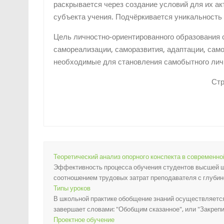
раскрывается через создание условий для их ак
субъекта учения. Подчёркивается уникальность 
Цель личностно-ориентированного образования 
самореализации, саморазвития, адаптации, само
необходимые для становления самобытного личн
Ст
Теоретический анализ опорного конспекта в современно
Эффективность процесса обучения студентов высшей шк
соотношением трудовых затрат преподавателя с глубино
Типы уроков
В школьной практике обобщение знаний осуществляется
завершает словами: "Обобщим сказанное", или "Закрепи
Проектное обучение