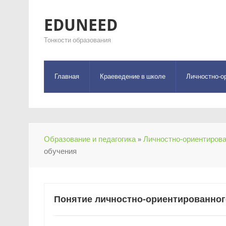
EDUNEED
Тонкости образования
Главная
Краеведение в школе
Личностно-о
Образование и педагогика
»
Личностно-ориентирова
обучения
Понятие личностно-ориентированног