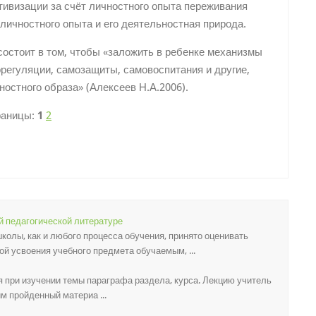
тивизации за счёт личностного опыта переживания
личностного опыта и его деятельностная природа.
состоит в том, чтобы «заложить в ребенке механизмы
регуляции, самозащиты, самовоспитания и другие,
остного образа» (Алексеев Н.А.2006).
раницы:
1
2
й педагогической литературе
олы, как и любого процесса обучения, принято оценивать
й усвоения учебного предмета обучаемым, ...
 при изучении темы параграфа раздела, курса. Лекцию учитель
м пройденный материа ...