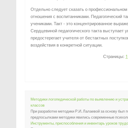
Отдельно следует сказать о профессиональном т
отношения с воспитанниками. Педагогический та
учениками. Такт - это концентрированное выраж
Сердцевиной педагогического такта выступает у
предостерегает учителя от бестактных поступк
воздействия в конкретной ситуации.
Страницы:
1
Методики логопедической работы по выявлению и устр
классов
При разработке методики Р.И. Лалаевой за основу был
предпосылками методики явились современные психолин
Инструменты, приспособления и инвентарь уроков труд