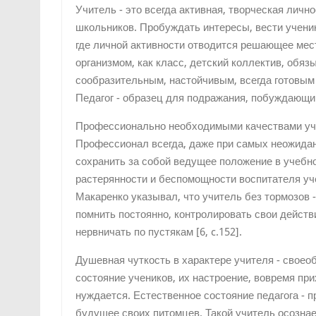
Учитель - это всегда активная, творческая личн
школьников. Пробуждать интересы, вести ученик
где личной активности отводится решающее мес
организмом, как класс, детский коллектив, обя
сообразительным, настойчивым, всегда готовы
Педагог - образец для подражания, побуждающий
Профессионально необходимыми качествами уч
Профессионал всегда, даже при самых неожидан
сохранить за собой ведущее положение в учебн
растерянности и беспомощности воспитателя уче
Макаренко указывал, что учитель без тормозов 
помнить постоянно, контролировать свои действи
нервничать по пустякам [6, c.152].
Душевная чуткость в характере учителя - свое
состояние учеников, их настроение, вовремя при
нуждается. Естественное состояние педагога - 
будущее своих питомцев. Такой учитель осозна