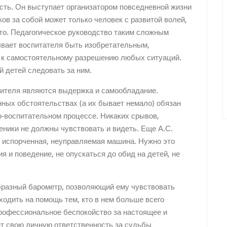
ость. Он выступает организатором повседневной жизни
ов за собой может только человек с развитой волей,
то. Педагогическое руководство таким сложным
зывает воспитателя быть изобретательным,
м к самостоятельному разрешению любых ситуаций.
 детей следовать за ним.
ителя являются выдержка и самообладание.
ных обстоятельствах (а их бывает немало) обязан
о-воспитательном процессе. Никаких срывов,
ники не должны чувствовать и видеть. Еще А.С.
- испорченная, неуправляемая машина. Нужно это
я и поведение, не опускаться до обид на детей, не
образный барометр, позволяющий ему чувствовать
ходить на помощь тем, кто в нем больше всего
профессиональное беспокойство за настоящее и
ет свою личную ответственность за судьбы