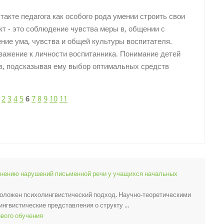
акте педагога как особого рода умении строить свои
кт - это соблюдение чувства меры в, общении с
ение ума, чувства и общей культуры воспитателя.
важение к личности воспитанника. Понимание детей
ов, подсказывая ему выбор оптимальных средств
2
3
4
5
6
7
8
9
10
11
анению нарушений письменной речи у учащихся начальных
 положен психолингвистический подход. Научно-теоретическими
гвистические представления о структу ...
ового обучения