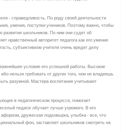
ля - справедливость. По роду своей деятельности
ния, умения, поступки учеников. Поэтому важно, чтобы
ю развития школьников. По ним они судят об
яет нравственный авторитет педагога как его умение
ость, субъективизм учителя очень вредят делу
 важнейшее условие его успешной работы. Высокие
ибо нельзя требовать от других того, чем не владеешь
быть разумной. Мастера воспитания учитывают
ующее в педагогическом процессе, помогает
еселый педагог обучает лучше угрюмого. В его
 афоризм, дружеская подковырка, улыбка - все, что
циональный фон, заставляет школьников смотреть на