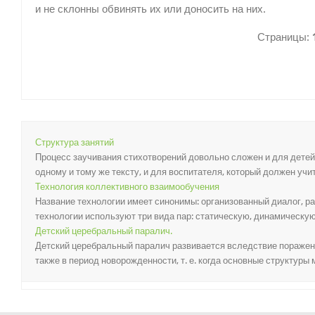
и не склонны обвинять их или доносить на них.
Страницы:
Структура занятий
Процесс заучивания стихотворений довольно сложен и для детей,
одному и тому же тексту, и для воспитателя, который должен учит
Технология коллективного взаимообучения
Название технологии имеет синонимы: организованный диалог, раб
технологии используют три вида пар: статическую, динамическую 
Детский церебральный паралич.
Детский церебральный паралич развивается вследствие поражений
также в период новорожденности, т. е. когда основные струк­туры м