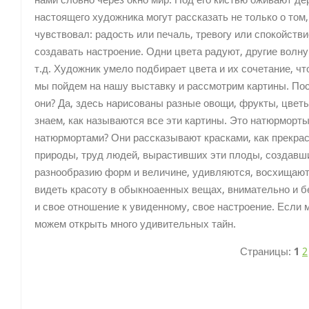
нами словно через окно мир. Под его кистью оживают дер
настоящего художника могут рассказать не только о том, 
чувствовал: радость или печаль, тревогу или спокойстви
создавать настроение. Одни цвета радуют, другие волн
т.д. Художник умело подбирает цвета и их сочетание, чт
мы пойдем на нашу выставку и рассмотрим картины. Пос
они? Да, здесь нарисованы разные овощи, фрукты, цветы
знаем, как называются все эти картины. Это натюрморты
натюрмортами? Они рассказывают красками, как прекрас
природы, труд людей, вырастивших эти плоды, создавши
разнообразию форм и величине, удивляются, восхищают
видеть красоту в обыкноаенных вещах, внимательно и б
и свое отношение к увиденному, свое настроение. Если 
можем открыть много удивительных тайн.
Страницы:
1
2