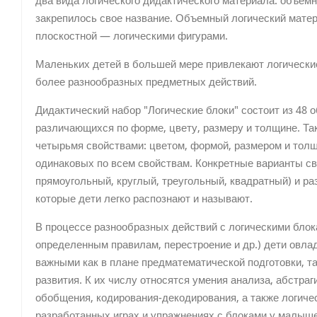
два вида логического дидактического материала: объемн
закрепилось свое название. Объемный логический матер
плоскостной — логическими фигурами.
Маленьких детей в большей мере привлекают логические
более разнообразных предметных действий.
Дидактический набор "Логические блоки" состоит из 48 
различающихся по форме, цвету, размеру и толщине. Та
четырьмя свойствами: цветом, формой, размером и толщ
одинаковых по всем свойствам. Конкретные варианты св
прямоугольный, круглый, треугольный, квадратный) и ра
которые дети легко распознают и называют.
В процессе разнообразных действий с логическими блок
определенным правилам, перестроение и др.) дети ов
важными как в плане предматематической подготовки, та
развития. К их числу относятся умения анализа, абстра
обобщения, кодирования-декодирования, а также логическ
разработанных играх и упражнениях с блоками у малыш