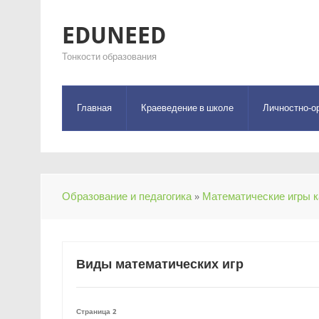
EDUNEED
Тонкости образования
Главная
Краеведение в школе
Личностно-о
Образование и педагогика
»
Математические игры к
Виды математических игр
Страница 2