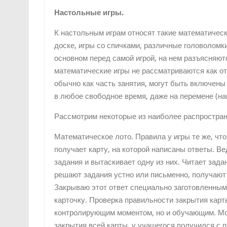
Настольные игры.
К настольным играм относят такие математическ
доске, игры со спичками, различные головоломки
основном перед самой игрой, на нем разъясняют
математические игры не рассматриваются как о
обычно как часть занятия, могут быть включены 
в любое свободное время, даже на перемене (на
Рассмотрим некоторые из наиболее распростран
Математическое лото. Правила у игры те же, что
получает карту, на которой написаны ответы. В
задания и вытаскивает одну из них. Читает зада
решают задания устно или письменно, получают о
Закрываю этот ответ специально заготовленным
карточку. Проверка правильности закрытия карт
контролирующим моментом, но и обучающим. Мож
закрытия всей карты, у учащегося получился с