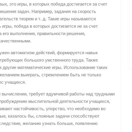
ых, это игры, в которых победа достигается за счет
решения задач. Например, задания на скорость
тельств теорем и т. д. Такие игры называются
игры, победа в которых достигается не за счет
ва его выполнения, правильности решения,
качественными.
нужен автоматизм действий, формируется навык
 требующих большого умственного труда. Также
в другие математические игры. Использование таких
желанием выиграть, стремлением быть не только
ес учащихся.
е вычисления, требует вдумчивой работы над трудными
т пробуждению мыслительной деятельности учащихся,
вивают настойчивость, упорство, что необходимо во
ые, казалось бы, сложные задачи способствуют
 следствие, желанию узнать больше, появлению