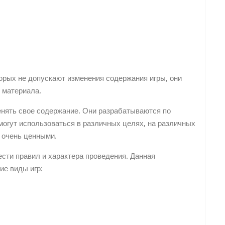
торых не допускают изменения содержания игры, они
 материала.
енять свое содержание. Они разрабатываются по
могут использоваться в различных целях, на различных
 очень ценными.
сти правил и характера проведения. Данная
е виды игр: