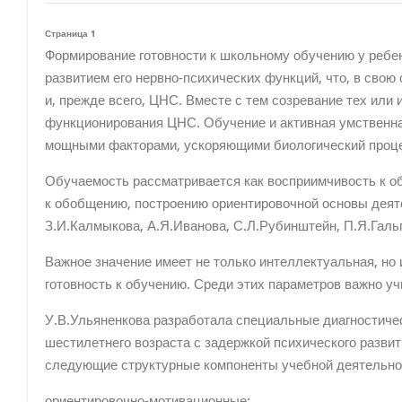
Страница 1
Формирование готовности к школьному обучению у ребен
развитием его нервно-психических функций, что, в свою
и, прежде всего, ЦНС. Вместе с тем созревание тех или
функционирования ЦНС. Обучение и активная умственна
мощными факторами, ускоряющими биологический проц
Обучаемость рассматривается как восприимчивость к о
к обобщению, построению ориентировочной основы деяте
З.И.Калмыкова, А.Я.Иванова, С.Л.Рубинштейн, П.Я.Галь
Важное значение имеет не только интеллектуальная, но
готовность к обучению. Среди этих параметров важно уч
У.В.Ульяненкова разработала специальные диагностичес
шестилетнего возраста с задержкой психического разви
следующие структурные компоненты учебной деятельно
ориентировочно-мотивационные;