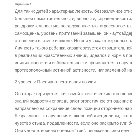
Страница 4
Для таких детей характерны: леность, безразличное от
большей самостоятельности, верности, справедливости,
раздражительностью, несдержанностью, агрессивностью
самооценка, уровень притязаний завышен, он - аутсайде
отношения в семье и школе. Но они уважают взрослых, 
Личность такого ребенка характеризуется отрицательно
в реализации нравственных знаний, идеалов и норм в п
инициативности и избирательности проявляется в наруше
противоположный истинной активности, направленной н
2 уровень: Пассивно-негативная поэзия.
Она характеризуется: системой эгоистических отношен
знаний подростки оправдывают эгоистичное отношение к
направлено на сохранение своей позиции стороннего на
безразличны к нарушениям школьной дисциплины, склон
чувство стыда, подавленности, если оно раскрыто или 
Они удовлетворены оценкой "три": переживая свои неусп