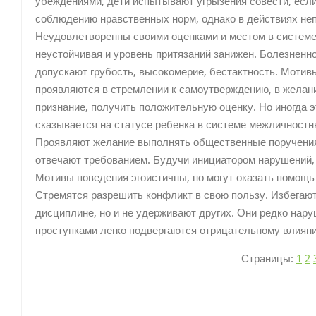
убеждениями, дети испытывают угрызения совести, если
соблюдению нравственных норм, однако в действиях не
Неудовлетворенны своими оценками и местом в систем
неустойчивая и уровень притязаний занижен. Болезненн
допускают грубость, высокомерие, бестактность. Мотив
проявляются в стремлении к самоутверждению, в желани
признание, получить положительную оценку. Но иногда э
сказывается на статусе ребенка в системе межличностн
Проявляют желание выполнять общественные поручения,
отвечают требованием. Будучи инициатором нарушений, 
Мотивы поведения эгоистичны, но могут оказать помощ
Стремятся разрешить конфликт в свою пользу. Избегают
дисциплине, но и не удерживают других. Они редко на
проступками легко подвергаются отрицательному влияни
Страницы:
1
2