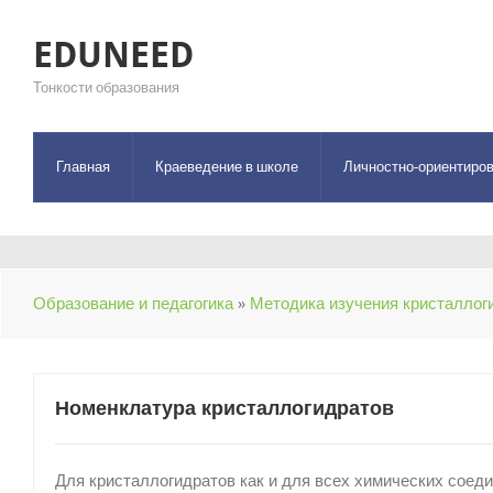
EDUNEED
Тонкости образования
Главная
Краеведение в школе
Личностно-ориентиров
Образование и педагогика
»
Методика изучения кристаллог
Номенклатура кристаллогидратов
Для кристаллогидратов как и для всех химических соед