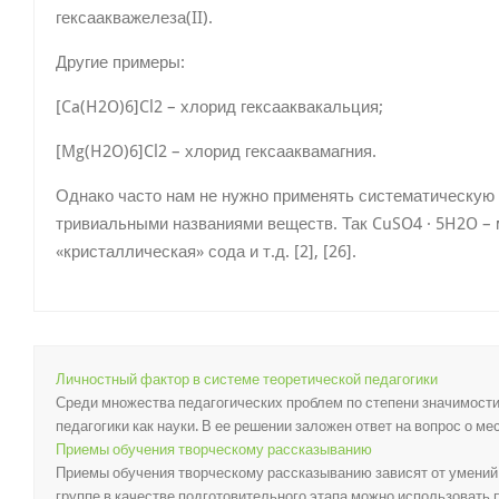
гексаакважелеза(II).
Другие примеры:
[Ca(H2O)6]Cl2 – хлорид гексааквакальция;
[Mg(H2O)6]Cl2 – хлорид гексааквамагния.
Однако часто нам не нужно применять систематическую
тривиальными названиями веществ. Так CuSO4 · 5H2O –
«кристаллическая» сода и т.д. [2], [26].
Личностный фактор в системе теоретической педагогики
Среди множества педагогических проблем по степени значимост
педагогики как науки. В ее решении заложен ответ на вопрос о мес
Приемы обучения творческому рассказыванию
Приемы обучения творческому рассказыванию зависят от умений д
группе в качестве подготовительного этапа можно использовать п