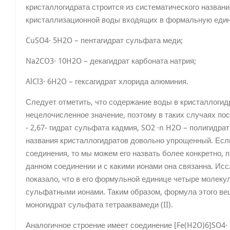
кристаллогидрата строится из систематического назван
кристаллизационной воды входящих в формальную един
CuSO4· 5H2O – пентагидрат сульфата меди;
Na2CO3· 10H2O – декагидрат карбоната натрия;
AlCl3· 6H2O – гексагидрат хлорида алюминия.
Следует отметить, что содержание воды в кристаллоги
нецелочисленное значение, поэтому в таких случаях по
- 2,67- гидрат сульфата кадмия, SO2 ·n H2O – полигидр
названия кристаллогидратов довольно упрощенный. Если
соединения, то мы можем его назвать более конкретно, п
данном соединении и с какими ионами она связанна. Ис
показало, что в его формульной единице четыре молекул
сульфатными ионами. Таким образом, формула этого ве
моногидрат сульфата тетрааквамеди (II).
Аналогичное строение имеет соединение [Fe(H2O)6]SO4·