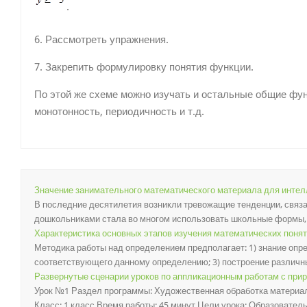
.
6. Рассмотреть упражнения.
7. Закрепить формулировку понятия функции.
По этой же схеме можно изучать и остальные общие фун
монотонность, периодичность и т.д.
Значение занимательного математического материала для интел
В последние десятилетия возникли тревожащие тенденции, связа
дошкольниками стала во многом использовать школьные формы, м
Характеристика основных этапов изучения математических поня
Методика работы над определением предполагает: 1) знание опре
соответствующего данному определению; 3) построение различных
Развернутые сценарии уроков по аппликационным работам с пр
Урок №1 Раздел программы: Художественная обработка материал
Класс: 1 класс Время работы: 45 минут Цели урока: Образовательн