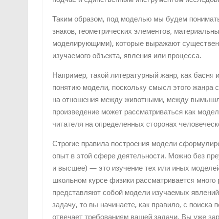
Таким образом, под моделью мы будем понимать 
знаков, геометрических элементов, материальн
моделирующими), которые выражают существенн
изучаемого объекта, явления или процесса.
Например, такой литературный жанр, как басня 
понятию модели, поскольку смысл этого жанра 
на отношения между животными, между вымышле
произведение может рассматриваться как модел
читателя на определенных сторонах человеческ
Строгие правила построения модели сформулиро
опыт в этой сфере деятельности. Можно без пре
и высшее) — это изучение тех или иных моделей,
школьном курсе физики рассматри­вается много 
представляют собой модели изучаемых явлений 
задачу, то вы начинаете, как правило, с поиска 
отвечает требованиям вашей задачи. Вы уже зар