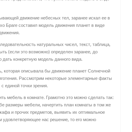
сывающей движение небесных тел, заранее искал ее в
хо Браге составил модель движения планет в виде
 движения.
ледовательность натуральных чисел, текст, таблица,
быть (если это возможно) определен заранее, до
 дать конкретную модель данного вида.
ль, которая описывала бы движение планет Солнечной
тяготения. Рассмотрим некоторые элементарные факты
с единой точки зрения.
ить мебель в комнате. Грамотно это можно сделать так:
бе размеры мебели, начертить план комнаты в том же
кафа и прочих предметов, выявить их оптимальное
м удовлетворяющее нас решение, то его можно