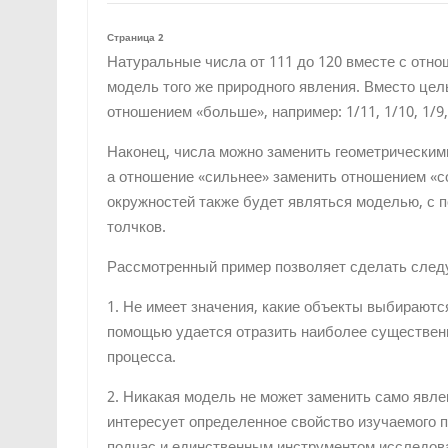
Страница 2
Натуральные числа от 111 до 120 вместе с отн
модель того же природного явления. Вместо це
отношением «больше», например: 1/11, 1/10, 1/9, 
Наконец, числа можно заменить геометрическим
а отношение «сильнее» заменить отношением «с
окружностей также будет являться моделью, с 
толчков.
Рассмотренный пример позволяет сделать сле
1. Не имеет значения, какие объекты выбираютс
помощью удается отразить наиболее существенн
процесса.
2. Никакая модель не может заменить само явлен
интересует определенное свойство изучаемого 
подчас и единственным инструментом исследов