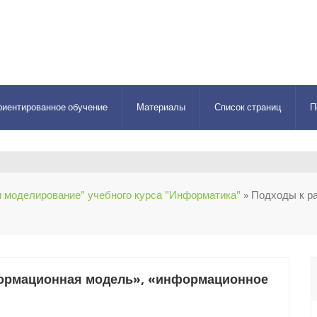
риентированное обучение
Материалы
Список страниц
П
 моделирование" учебного курса "Информатика"
» Подходы к р
ормационная модель», «информационное