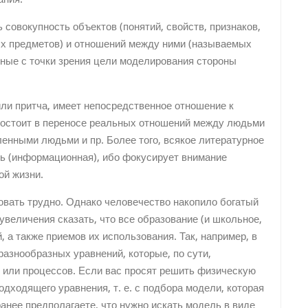
совокупность объектов (поня­тий, свойств, признаков,
ых предметов) и отношений между ними (называемых
ые с точки зрения цели моделирования стороны
или притча, имеет непосредственное отношение к
состоит в переносе реальных отношений между людьми
нными людьми и пр. Более того, всякое литературное
ь (информационная), ибо фокусирует внимание
ой жизни.
вать трудно. Однако человечество накопило богатый
увеличения сказать, что все образование (и школьное,
 а также приемов их использования. Так, например, в
разнообразных уравнений, которые, по сути,
или процессов. Если вас просят решить физическую
подходящего уравнения, т. е. с подбора модели, которая
анее предполагаете, что нужно искать модель в виде