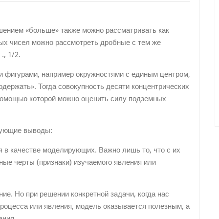
ошением «больше» также можно рассматривать как
лых чисел можно рассмотреть дробные с тем же
., 1/2.
и фигурами, например окружностями с единым центром,
одержать». Тогда совокупность десяти концентрических
помощью которой можно оценить силу подземных
дующие выводы:
я в качестве моделирующих. Важно лишь то, что с их
ые черты (признаки) изучаемого явления или
ие. Но при решении конкретной задачи, когда нас
процесса или явления, модель оказывается полезным, а
ания.