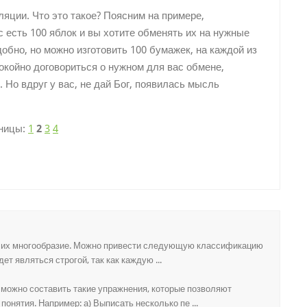
яции. Что это такое? Поясним на примере,
 есть 100 яблок и вы хотите обменять их на нужные
обно, но можно изготовить 100 бумажек, на каждой из
окойно договориться о нужном для вас обмене,
 Но вдруг у вас, не дай Бог, появилась мысль
ницы:
1
2
3
4
я их многообразие. Можно привести следующую классификацию
ет являться строгой, так как каждую ...
можно составить такие упражнения, которые позволяют
нятия. Например: а) Выписать несколько пе ...